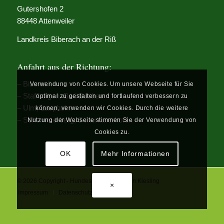
Gutershofen 2
88448 Attenweiler
Landkreis Biberach an der Riß
Anfahrt aus der Richtung:
–
Biberach
Verwendung von Cookies. Um unsere Webseite für Sie
–
Stafflangen, Bad Buchau
optimal zu gestalten und fortlaufend verbessern zu
–
Ulm, Laupheim
können, verwenden wir Cookies. Durch die weitere
–
Schemmerberg, Schemmerhofen
Nutzung der Webseite stimmen Sie der Verwendung von
Cookies zu.
OK
Mehr Informationen
© 2026 Copyright - Hundeschule Dr. Kerstin Kiesling
×
Impressum
Datenschutz
AGB